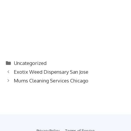
Categories
Uncategorized
Exotix Weed Dispensary San Jose
Mums Cleaning Services Chicago
Privacy Policy
Terms of Service