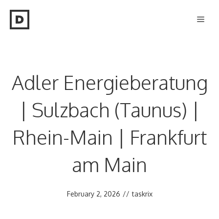
Skip
Men
to
content
Adler Energieberatung
| Sulzbach (Taunus) |
Rhein-Main | Frankfurt
am Main
February 2, 2026
//
taskrix